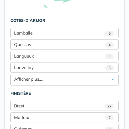
COTES-D'ARMOR
Lamballe
5
Quessoy
4
Langueux
4
Lanvallay
3
Afficher plus....
FINISTÈRE
Brest
27
Morlaix
7
Quimper