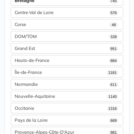
Bretagne
745
Centre-Val de Loire
576
Corse
48
DOM/TOM
328
Grand Est
951
Hauts-de-France
884
Île-de-France
2181
Normandie
611
Nouvelle-Aquitaine
1140
Occitanie
1316
Pays de la Loire
669
Provence-Alpes-Côte-D'Azur
981