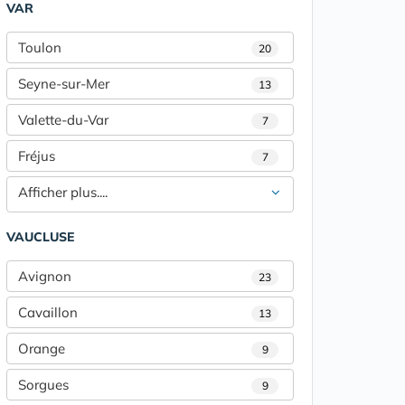
VAR
Toulon
20
Seyne-sur-Mer
13
Valette-du-Var
7
Fréjus
7
Afficher plus....
VAUCLUSE
Avignon
23
Cavaillon
13
Orange
9
Sorgues
9