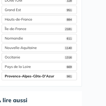
DOM/TOM
328
Grand Est
951
Hauts-de-France
884
Île-de-France
2181
Normandie
611
Nouvelle-Aquitaine
1140
Occitanie
1316
Pays de la Loire
669
Provence-Alpes-Côte-D'Azur
981
 lire aussi