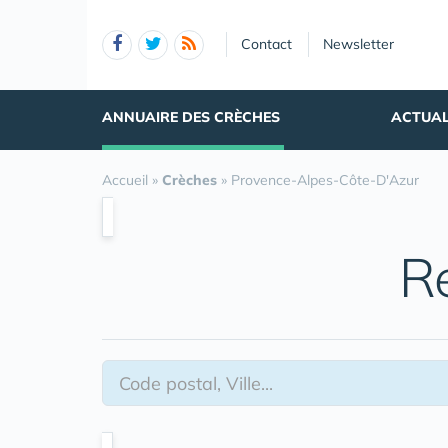
Panneau de gestion des cookies
Contact
Newsletter
ANNUAIRE DES CRÈCHES
ACTUAL
Accueil
»
Crèches
»
Provence-Alpes-Côte-D'Azur
R