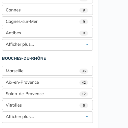
Cannes
9
Cagnes-sur-Mer
9
Antibes
8
Afficher plus....
BOUCHES-DU-RHÔNE
Marseille
86
Aix-en-Provence
42
Salon-de-Provence
12
Vitrolles
6
Afficher plus....