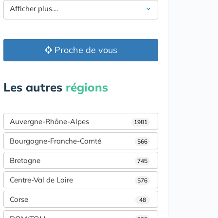
Afficher plus....
Proche de vous
Les autres
régions
Auvergne-Rhône-Alpes
1981
Bourgogne-Franche-Comté
566
Bretagne
745
Centre-Val de Loire
576
Corse
48