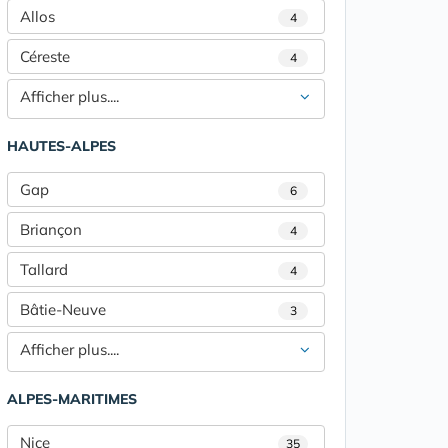
Allos
4
Céreste
4
Afficher plus....
HAUTES-ALPES
Gap
6
Briançon
4
Tallard
4
Bâtie-Neuve
3
Afficher plus....
ALPES-MARITIMES
Nice
35