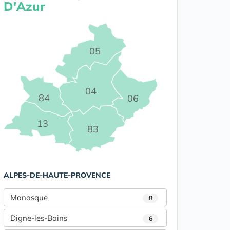
D'Azur
05
04
84
06
13
83
ALPES-DE-HAUTE-PROVENCE
Manosque
8
Digne-les-Bains
6