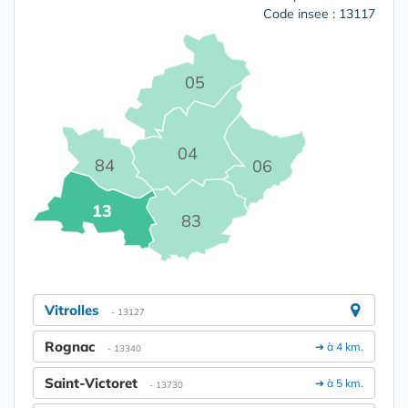
Code insee : 13117
05
04
84
06
13
83
Vitrolles
- 13127
Rognac
➔ à 4 km.
- 13340
Saint-Victoret
➔ à 5 km.
- 13730