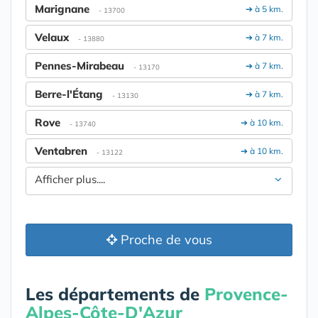
Marignane
➔ à 5 km.
- 13700
Velaux
➔ à 7 km.
- 13880
Pennes-Mirabeau
➔ à 7 km.
- 13170
Berre-l'Étang
➔ à 7 km.
- 13130
Rove
➔ à 10 km.
- 13740
Ventabren
➔ à 10 km.
- 13122
Afficher plus....
Proche de vous
Les départements de
Provence-
Alpes-Côte-D'Azur