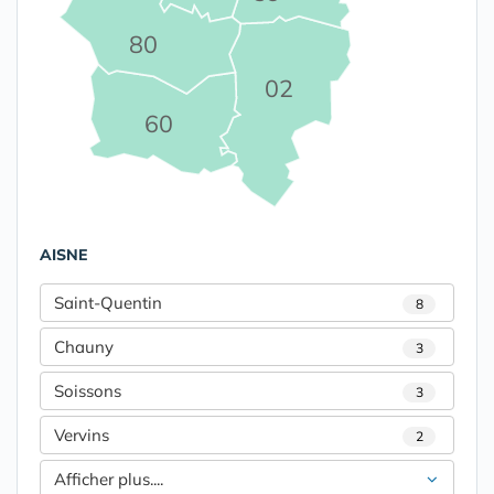
80
02
60
AISNE
Saint-Quentin
8
Chauny
3
Soissons
3
Vervins
2
Afficher plus....