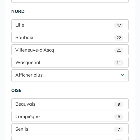
NORD
Lille
47
Roubaix
22
Villeneuve-d'Ascq
21
Wasquehal
11
Afficher plus....
OISE
Beauvais
9
Compiègne
8
Senlis
7