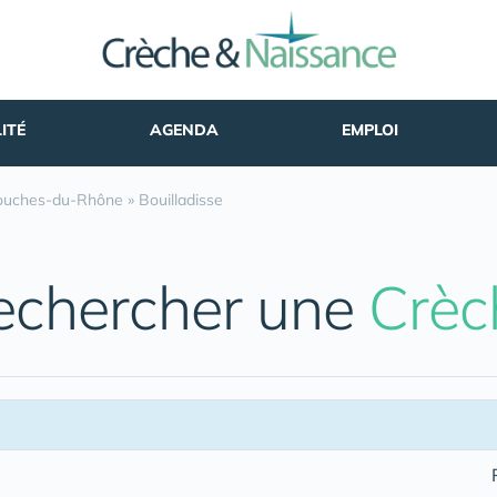
ITÉ
AGENDA
EMPLOI
ouches-du-Rhône
»
Bouilladisse
echercher une
Crèc