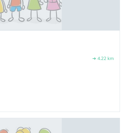
➔ 4.22 km