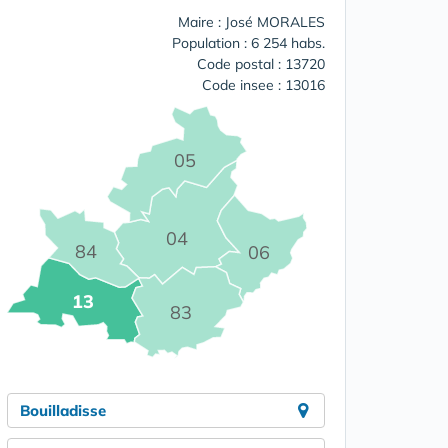
Maire : José MORALES
Population : 6 254 habs.
Code postal : 13720
Code insee : 13016
05
04
84
06
13
83
Bouilladisse