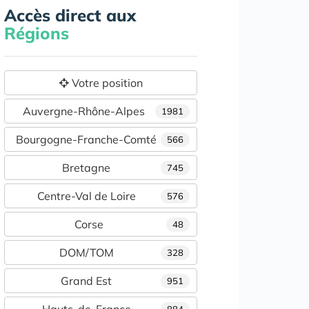
Accès direct aux
Régions
Votre position
Auvergne-Rhône-Alpes
1981
Bourgogne-Franche-Comté
566
Bretagne
745
Centre-Val de Loire
576
Corse
48
DOM/TOM
328
Grand Est
951
Hauts-de-France
884