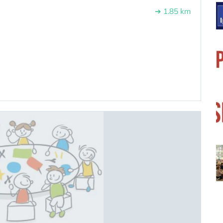
➔ 1.85 km