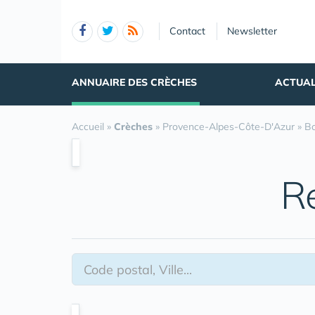
Panneau de gestion des cookies
Contact
Newsletter
ANNUAIRE DES CRÈCHES
ACTUAL
Accueil
»
Crèches
»
Provence-Alpes-Côte-D'Azur
»
B
R