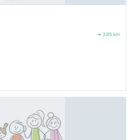
➔ 3.85 km