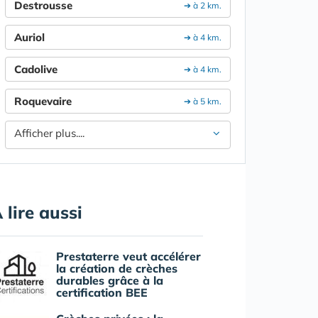
Destrousse
➔ à 2 km.
Auriol
➔ à 4 km.
Cadolive
➔ à 4 km.
Roquevaire
➔ à 5 km.
Afficher plus....
 lire aussi
Prestaterre veut accélérer
la création de crèches
durables grâce à la
certification BEE