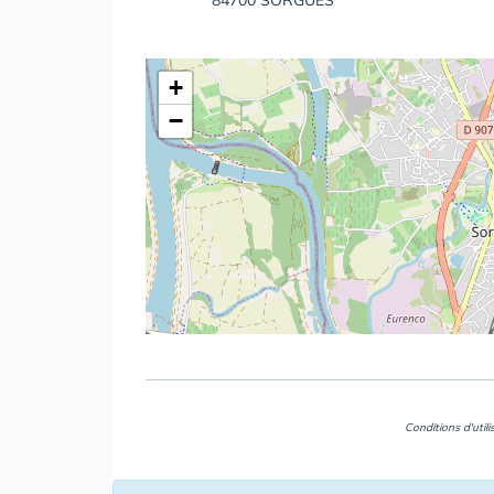
84700 SORGUES
+
−
Conditions d'util