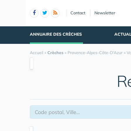
Panneau de gestion des cookies
Contact
Newsletter
ANNUAIRE DES CRÈCHES
ACTUAL
Accueil
»
Crèches
»
Provence-Alpes-Côte-D'Azur
»
Va
R