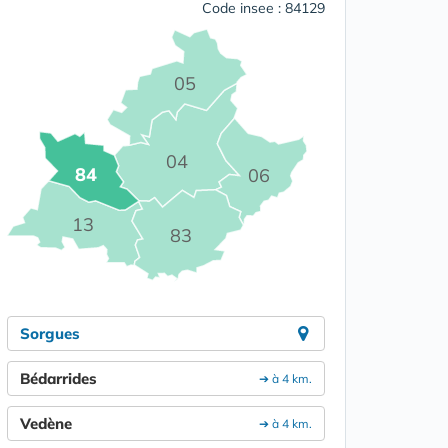
Code insee : 84129
05
04
84
06
13
83
Sorgues
Bédarrides
➔ à 4 km.
Vedène
➔ à 4 km.