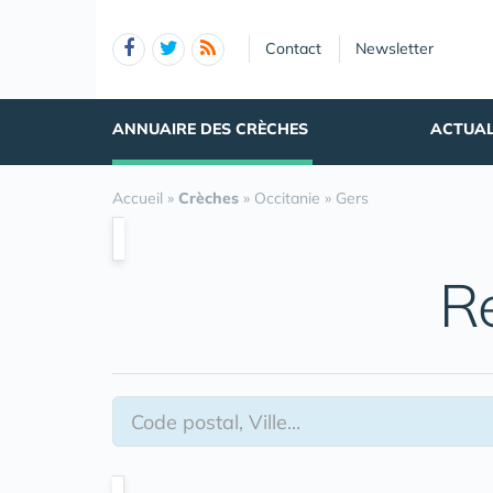
Panneau de gestion des cookies
Contact
Newsletter
ANNUAIRE DES CRÈCHES
ACTUAL
Accueil
»
Crèches
»
Occitanie
»
Gers
R