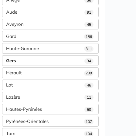
36
Aude
91
Aveyron
45
Gard
186
Haute-Garonne
311
Gers
34
Hérault
239
Lot
46
Lozère
11
Hautes-Pyrénées
50
Pyrénées-Orientales
107
Tarn
104