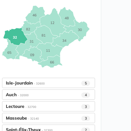
46
48
12
82
30
81
32
34
31
11
65
09
66
Isle-Jourdain
5
- 32600
Auch
4
- 32000
Lectoure
3
- 32700
Masseube
3
- 32140
Saint-Élix-Theux
2
- 32300