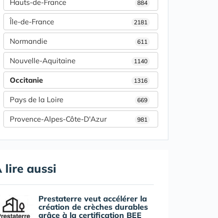
Hauts-de-France
884
Île-de-France
2181
Normandie
611
Nouvelle-Aquitaine
1140
Occitanie
1316
Pays de la Loire
669
Provence-Alpes-Côte-D'Azur
981
 lire aussi
Prestaterre veut accélérer la
création de crèches durables
grâce à la certification BEE