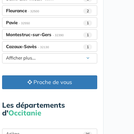
Fleurance
2
- 32500
Pavie
1
- 32550
Montestruc-sur-Gers
1
- 32390
Cazaux-Savès
1
- 32130
Afficher plus....
Proche de vous
Les départements
d'
Occitanie
Ariège