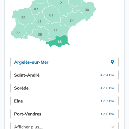
12
82
30
81
32
34
31
11
65
09
66
Argelès-sur-Mer
Saint-André
➔ à 4 km.
Sorède
➔ à 6 km.
Elne
➔ à 7 km.
Port-Vendres
➔ à 8 km.
Afficher plus....