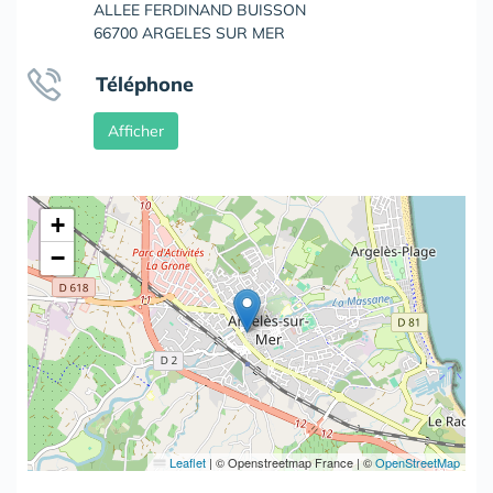
ALLEE FERDINAND BUISSON
66700 ARGELES SUR MER
Téléphone
Afficher
+
−
Leaflet
|
© Openstreetmap France | ©
OpenStreetMap