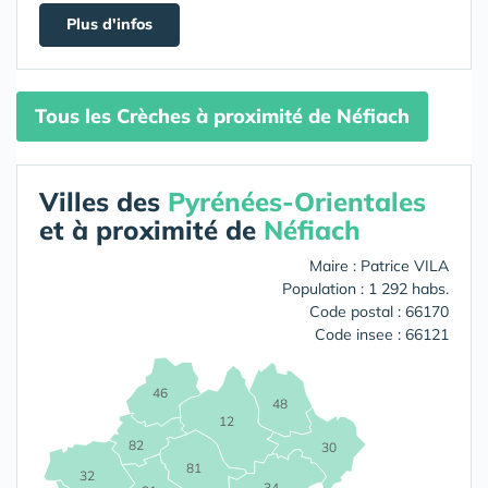
Plus d'infos
Tous les Crèches à proximité de Néfiach
Villes des
Pyrénées-Orientales
et à proximité de
Néfiach
Maire : Patrice VILA
Population : 1 292 habs.
Code postal : 66170
Code insee : 66121
46
48
12
82
30
81
32
34