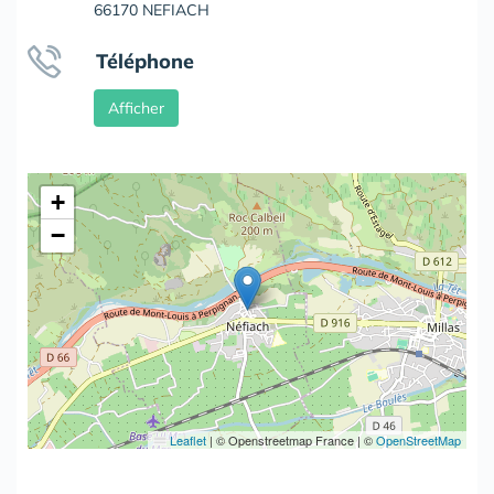
66170 NEFIACH
Téléphone
Afficher
+
−
Leaflet
|
© Openstreetmap France | ©
OpenStreetMap