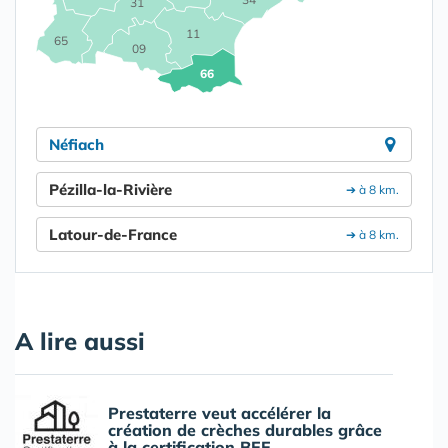
31
11
65
09
66
Néfiach
Pézilla-la-Rivière
➔ à 8 km.
Latour-de-France
➔ à 8 km.
A lire aussi
Prestaterre veut accélérer la
création de crèches durables grâce
à la certification BEE