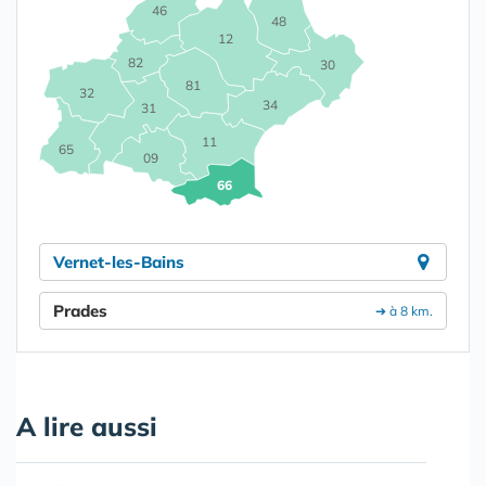
46
48
12
82
30
81
32
34
31
11
65
09
66
Vernet-les-Bains
Prades
➔ à 8 km.
A lire aussi