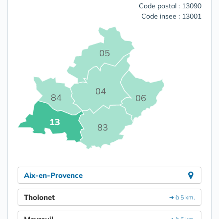
Code postal : 13090
Code insee : 13001
05
04
84
06
13
83
Aix-en-Provence
Tholonet
➔ à 5 km.