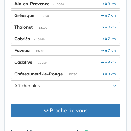
Aix-en-Provence
➔ à 8 km.
- 13090
Gréasque
➔ à 7 km.
- 13850
Tholonet
➔ à 8 km.
- 13100
Cabriès
➔ à 7 km.
- 13480
Fuveau
➔ à 7 km.
- 13710
Cadolive
➔ à 9 km.
- 13950
Châteauneuf-le-Rouge
➔ à 9 km.
- 13790
Afficher plus....
Proche de vous