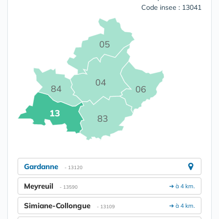
Code insee : 13041
05
04
84
06
13
83
Gardanne
- 13120
Meyreuil
➔ à 4 km.
- 13590
Simiane-Collongue
➔ à 4 km.
- 13109