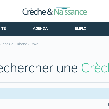
ITÉ
AGENDA
EMPLOI
ouches-du-Rhône
»
Rove
echercher une
Crèc