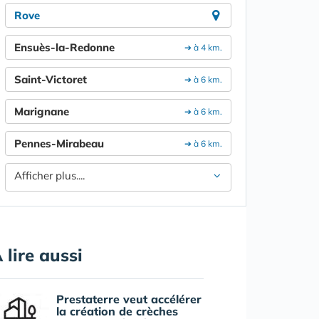
Rove
Ensuès-la-Redonne
➔ à 4 km.
Saint-Victoret
➔ à 6 km.
Marignane
➔ à 6 km.
Pennes-Mirabeau
➔ à 6 km.
Afficher plus....
 lire aussi
Prestaterre veut accélérer
la création de crèches