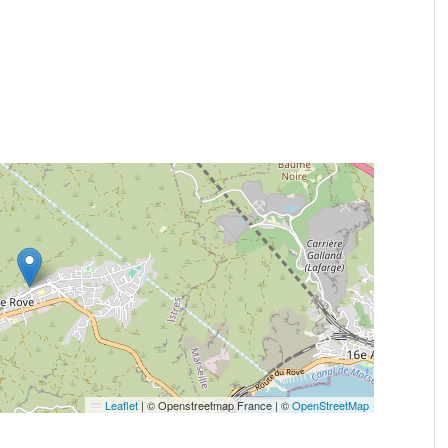
Leaflet
|
© Openstreetmap France | ©
OpenStreetMap