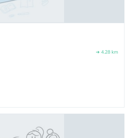
➔ 4.28 km