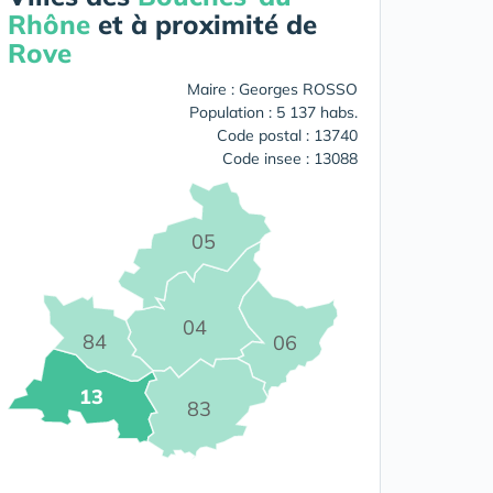
Rhône
et à proximité de
Rove
Maire : Georges ROSSO
Population : 5 137 habs.
Code postal : 13740
Code insee : 13088
05
04
84
06
13
83