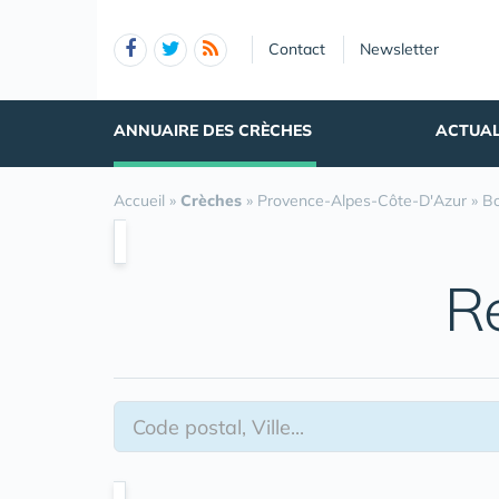
Panneau de gestion des cookies
Contact
Newsletter
ANNUAIRE DES CRÈCHES
ACTUAL
Accueil
»
Crèches
»
Provence-Alpes-Côte-D'Azur
»
B
R