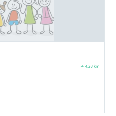
➔ 4.28 km