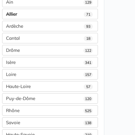
Ain
129
Allier
71
Ardèche
93
Cantal
18
Drôme
122
Isère
341
Loire
157
Haute-Loire
57
Puy-de-Dôme
120
Rhône
525
Savoie
138
Haute-Savoie
210