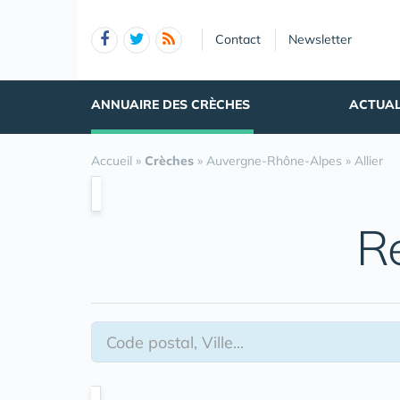
Panneau de gestion des cookies
Contact
Newsletter
ANNUAIRE DES CRÈCHES
ACTUAL
Accueil
»
Crèches
»
Auvergne-Rhône-Alpes
»
Allier
R