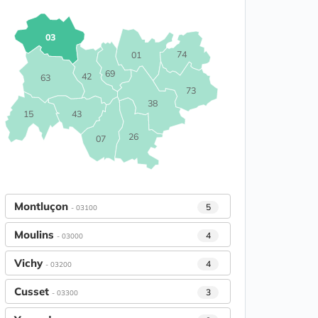
03
74
01
69
42
63
73
38
15
43
26
07
Montluçon
5
- 03100
Moulins
4
- 03000
Vichy
4
- 03200
Cusset
3
- 03300