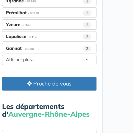
Ygrande
2
- 03160
Prémilhat
2
- 03410
Yzeure
2
- 03400
Lapalisse
2
- 03120
Gannat
2
- 03800
Afficher plus....
Proche de vous
Les départements
d'
Auvergne-Rhône-Alpes