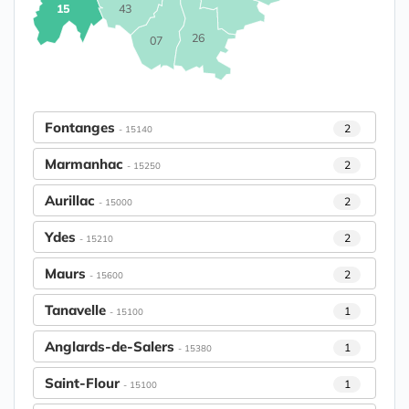
15
43
26
07
Fontanges
2
- 15140
Marmanhac
2
- 15250
Aurillac
2
- 15000
Ydes
2
- 15210
Maurs
2
- 15600
Tanavelle
1
- 15100
Anglards-de-Salers
1
- 15380
Saint-Flour
1
- 15100