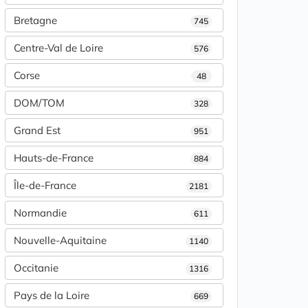
Bretagne
745
Centre-Val de Loire
576
Corse
48
DOM/TOM
328
Grand Est
951
Hauts-de-France
884
Île-de-France
2181
Normandie
611
Nouvelle-Aquitaine
1140
Occitanie
1316
Pays de la Loire
669