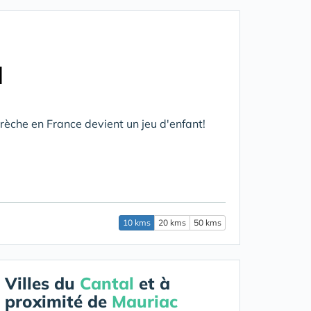
l
rèche en France devient un jeu d'enfant!
10 kms
20 kms
50 kms
Villes du
Cantal
et à
proximité de
Mauriac