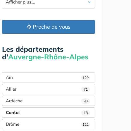
Afficher plus....
Proche de vous
Les départements
d'
Auvergne-Rhône-Alpes
Ain
129
Allier
71
Ardèche
93
Cantal
18
Drôme
122