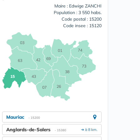
Maire : Edwige ZANCHI
Population : 3 550 habs.
Code postal : 15200
Code insee : 15120
03
74
01
69
42
63
73
38
15
43
26
07
Mauriac
- 15200
Anglards-de-Salers
➔ à 8 km.
- 15380