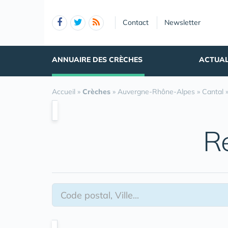
Panneau de gestion des cookies
Contact
Newsletter
ANNUAIRE DES CRÈCHES
ACTUAL
Accueil
»
Crèches
»
Auvergne-Rhône-Alpes
»
Cantal
R