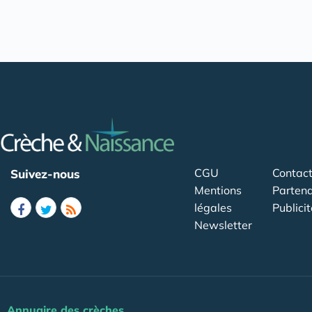
CGU
Contac
Suivez-nous
Mentions
Partena
légales
Publicit
Newsletter
Annuaire des crèches