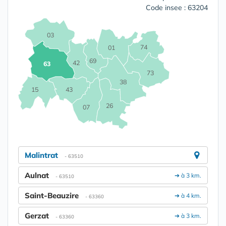
Code insee : 63204
03
74
01
69
42
63
73
38
15
43
26
07
Malintrat
- 63510
Aulnat
➔ à 3 km.
- 63510
Saint-Beauzire
➔ à 4 km.
- 63360
Gerzat
➔ à 3 km.
- 63360