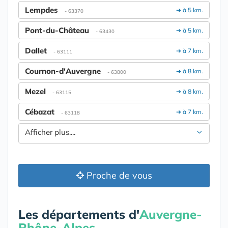
Lempdes
➔ à 5 km.
- 63370
Pont-du-Château
➔ à 5 km.
- 63430
Dallet
➔ à 7 km.
- 63111
Cournon-d'Auvergne
➔ à 8 km.
- 63800
Mezel
➔ à 8 km.
- 63115
Cébazat
➔ à 7 km.
- 63118
Afficher plus....
Proche de vous
Les départements d'
Auvergne-
Rhône-Alpes