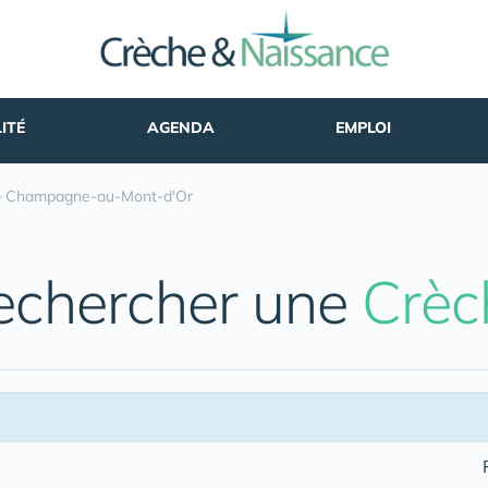
ITÉ
AGENDA
EMPLOI
»
Champagne-au-Mont-d'Or
echercher une
Crèc