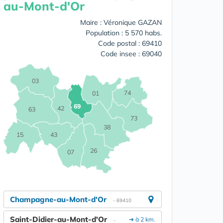
au-Mont-d'Or
Maire : Véronique GAZAN
Population : 5 570 habs.
Code postal : 69410
Code insee : 69040
03
74
01
69
42
63
73
38
15
43
26
07
Champagne-au-Mont-d'Or
- 69410
Saint-Didier-au-Mont-d'Or
➔ à 2 km.
-