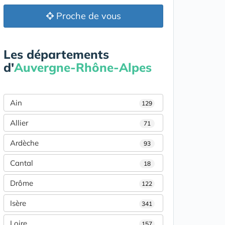
Proche de vous
Les départements
d'
Auvergne-Rhône-Alpes
Ain
129
Allier
71
Ardèche
93
Cantal
18
Drôme
122
Isère
341
Loire
157