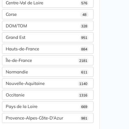
Centre-Val de Loire
576
Corse
48
DOM/TOM
328
Grand Est
951
Hauts-de-France
884
Île-de-France
2181
Normandie
611
Nouvelle-Aquitaine
1140
Occitanie
1316
Pays de la Loire
669
Provence-Alpes-Côte-D'Azur
981