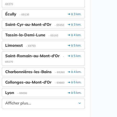
69370
Écully
➔ à 3 km.
- 69130
Saint-Cyr-au-Mont-d'Or
➔ à 3 km.
- 69450
Tassin-la-Demi-Lune
➔ à 4 km.
- 69160
Limonest
➔ à 5 km.
- 69760
Saint-Romain-au-Mont-d'Or
➔ à 5 km.
-
69270
Charbonnières-les-Bains
➔ à 4 km.
- 69260
Collonges-au-Mont-d'Or
➔ à 5 km.
- 69660
Lyon
➔ à 5 km.
- 69000
Afficher plus....