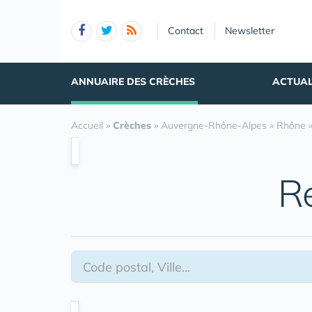
Panneau de gestion des cookies
Contact
Newsletter
ANNUAIRE DES CRÈCHES
ACTUAL
Accueil
»
Crèches
»
Auvergne-Rhône-Alpes
»
Rhône
R