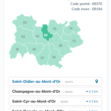
Code postal : 69370
Code insee : 69194
03
74
01
69
42
63
73
38
15
43
26
07
Saint-Didier-au-Mont-d'Or
- 69370
Champagne-au-Mont-d'Or
➔ à 2 km.
- 69410
Saint-Cyr-au-Mont-d'Or
➔ à 2 km.
- 69450