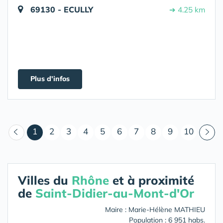
69130 - ECULLY
➔ 4.25 km
Plus d'infos
(courant)
1
2
3
4
5
6
7
8
9
10
Villes du
Rhône
et à proximité
de
Saint-Didier-au-Mont-d'Or
Maire : Marie-Hélène MATHIEU
Population : 6 951 habs.