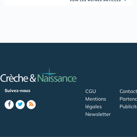
VOIR LES AUTRES ARTICLES
➜
Suivez-nous
CGU
Contac
Mentions
Partena
légales
Publicit
Newsletter