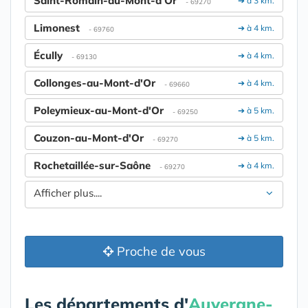
Saint-Romain-au-Mont-d'Or
➔ à 3 km.
- 69270
Limonest
➔ à 4 km.
- 69760
Écully
➔ à 4 km.
- 69130
Collonges-au-Mont-d'Or
➔ à 4 km.
- 69660
Poleymieux-au-Mont-d'Or
➔ à 5 km.
- 69250
Couzon-au-Mont-d'Or
➔ à 5 km.
- 69270
Rochetaillée-sur-Saône
➔ à 4 km.
- 69270
Afficher plus....
Proche de vous
Les départements d'
Auvergne-