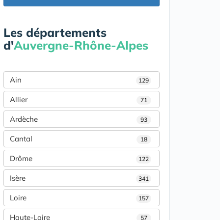
Les départements
d'
Auvergne-Rhône-Alpes
Ain
129
Allier
71
Ardèche
93
Cantal
18
Drôme
122
Isère
341
Loire
157
Haute-Loire
57