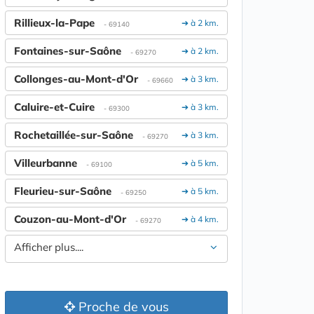
Rillieux-la-Pape
➔ à 2 km.
- 69140
Fontaines-sur-Saône
➔ à 2 km.
- 69270
Collonges-au-Mont-d'Or
➔ à 3 km.
- 69660
Caluire-et-Cuire
➔ à 3 km.
- 69300
Rochetaillée-sur-Saône
➔ à 3 km.
- 69270
Villeurbanne
➔ à 5 km.
- 69100
Fleurieu-sur-Saône
➔ à 5 km.
- 69250
Couzon-au-Mont-d'Or
➔ à 4 km.
- 69270
Afficher plus....
Proche de vous