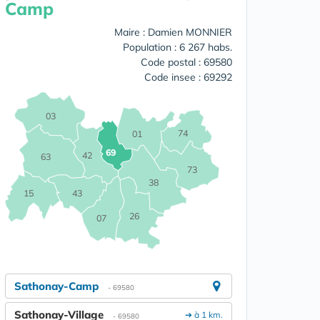
Camp
Maire : Damien MONNIER
Population : 6 267 habs.
Code postal : 69580
Code insee : 69292
03
74
01
69
42
63
73
38
15
43
26
07
Sathonay-Camp
- 69580
Sathonay-Village
➔ à 1 km.
- 69580