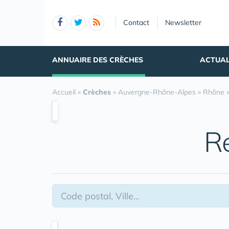
Panneau de gestion des cookies
Contact
Newsletter
ANNUAIRE DES CRÈCHES
ACTUAL
Accueil
»
Crèches
»
Auvergne-Rhône-Alpes
»
Rhône
R