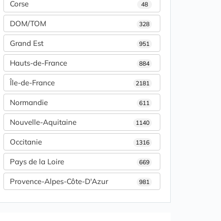
Corse
48
DOM/TOM
328
Grand Est
951
Hauts-de-France
884
Île-de-France
2181
Normandie
611
Nouvelle-Aquitaine
1140
Occitanie
1316
Pays de la Loire
669
Provence-Alpes-Côte-D'Azur
981