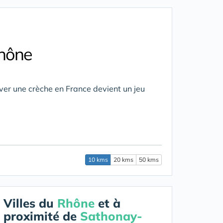
hône
ver une crèche en France devient un jeu
10 kms
20 kms
50 kms
Villes du
Rhône
et à
proximité de
Sathonay-