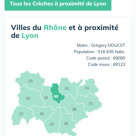
Tous les Crèches à proximité de Lyon
Villes du
Rhône
et à proximité
de
Lyon
Maire : Grégory DOUCET
Population : 518 635 habs.
Code postal : 69000
Code insee : 69123
03
74
01
69
42
63
73
38
15
43
26
07